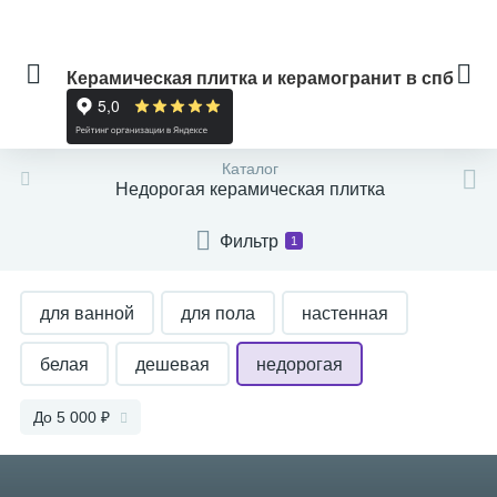
Керамическая плитка и керамогранит в спб
Каталог
Недорогая керамическая плитка
Фильтр
1
для ванной
для пола
настенная
белая
дешевая
недорогая
глянцевая
матовая
глазурованная
До 5 000 ₽
серая
бежевая
большая