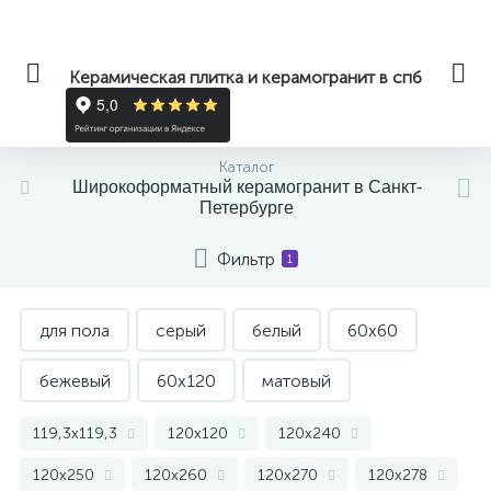
Керамическая плитка и керамогранит в спб
Каталог
Широкоформатный керамогранит в Санкт-
Петербурге
Фильтр
1
для пола
серый
белый
60x60
бежевый
60x120
матовый
крупноформатный
черный
Italon
119,3x119,3
120x120
120x240
120x250
120x260
120x270
120x278
светлый
для кухни
полированный