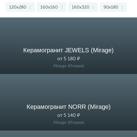
120x280
160x160
160x320
90x180
Estima
120x120
коричневый
30x30
темный
45x45
для ванной
для стен
широкоформатный
индия
Керамогранит JEWELS (Mirage)
лаппатированный
40x40
зеленый
от 5 180 ₽
Mirage (Италия)
Керамогранит NORR (Mirage)
от 5 140 ₽
Mirage (Италия)