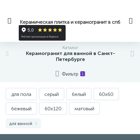
Керамическая плитка и керамогранит в спб
Каталог
Керамогранит для ванной в Санкт-
Петербурге
Фильтр
1
для пола
серый
белый
60x60
бежевый
60x120
матовый
крупноформатный
черный
Italon
для ванной
светлый
для кухни
полированный