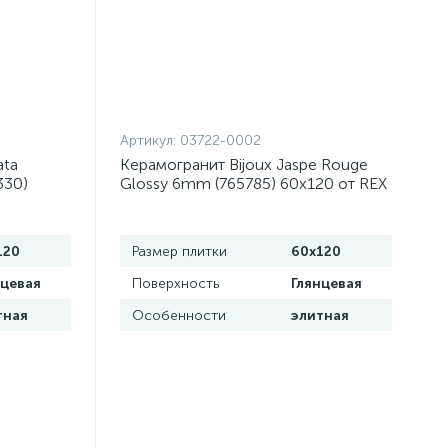
Артикул:
03722-0002
ata
Керамогранит Bijoux Jaspe Rouge
330)
Glossy 6mm (765785) 60x120 от REX
Италия)
Ceramiche (Италия)
120
Размер плитки
60x120
нцевая
Поверхность
Глянцевая
тная
Особенности
элитная