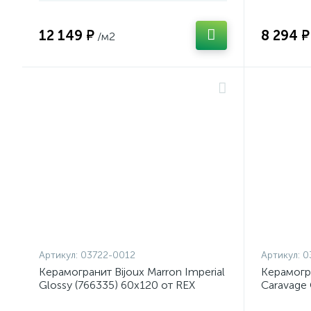
12 149 ₽
8 294 ₽
/м2
Артикул:
03722-0012
Артикул:
0
Керамогранит Bijoux Marron Imperial
Керамогр
Glossy (766335) 60x120 от REX
Caravage 
Ceramiche (Италия)
REX Ceram