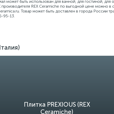
иал может быть использован для ванной, для гостиной, дл
 производителя REX Ceramiche по выгодной цене можно в с
ramica.ru. Товар может быть доставлен в города России т
6-95-13.
Италия)
Плитка PREXIOUS (REX
Ceramiche)