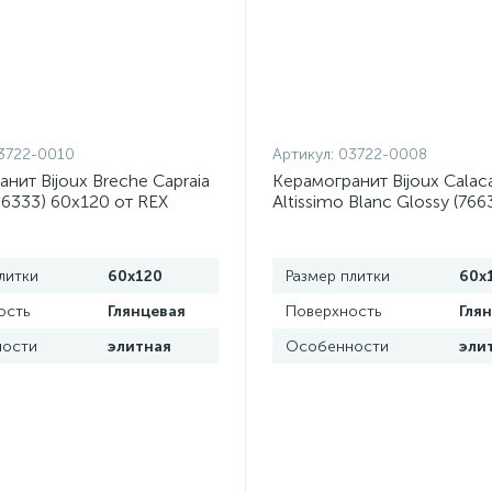
3722-0010
Артикул:
03722-0008
нит Bijoux Breche Capraia
Керамогранит Bijoux Calac
66333) 60x120 от REX
Altissimo Blanc Glossy (766
 (Италия)
60x120 от REX Ceramiche (
литки
60x120
Размер плитки
60x
ость
Глянцевая
Поверхность
Гля
ости
элитная
Особенности
эли