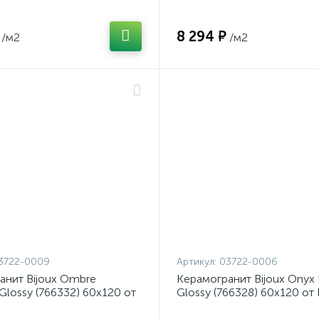
8 294 ₽
/м2
/м2
3722-0009
Артикул:
03722-0006
анит Bijoux Ombre
Керамогранит Bijoux Onyx 
Glossy (766332) 60x120 от
Glossy (766328) 60x120 от
iche (Италия)
Ceramiche (Италия)