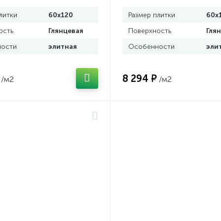
литки
60x120
Размер плитки
60x
ость
Глянцевая
Поверхность
Гля
ости
элитная
Особенности
эли
8 294 ₽
/м2
/м2