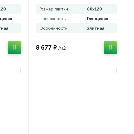
120
Размер плитки
60x120
нцевая
Поверхность
Глянцевая
тная
Особенности
элитная
8 677 ₽
/м2