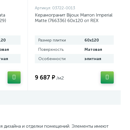
Артикул:
03722-0013
ata
Керамогранит Bijoux Marron Imperial
29)
Matte (766336) 60x120 от REX
Италия)
Ceramiche (Италия)
120
Размер плитки
60x120
овая
Поверхность
Матовая
тная
Особенности
элитная
9 687 ₽
/м2
ля дизайна и отделки помещений. Элементы имеют