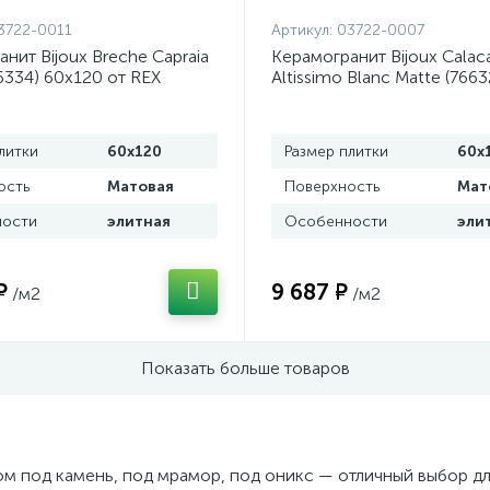
3722-0011
Артикул:
03722-0007
нит Bijoux Breche Capraia
Керамогранит Bijoux Calac
6334) 60x120 от REX
Altissimo Blanc Matte (7663
 (Италия)
60x120 от REX Ceramiche (
литки
60x120
Размер плитки
60x
ость
Матовая
Поверхность
Мат
ости
элитная
Особенности
эли
₽
9 687 ₽
/м2
/м2
Показать больше товаров
ом под камень, под мрамор, под оникс — отличный выбор д