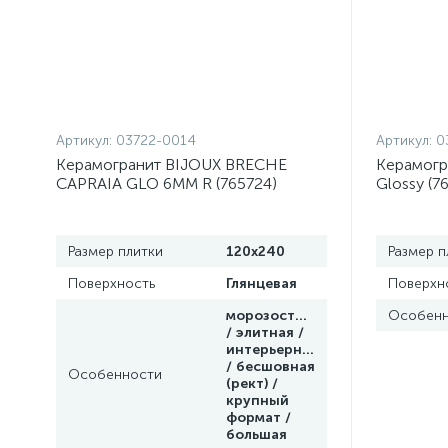
Артикул:
03722-0014
Артикул:
0
Керамогранит BIJOUX BRECHE
Керамогра
CAPRAIA GLO 6MM R (765724)
Glossy (7
120x240 от REX Ceramiche (Италия)
Ceramiche
Размер плитки
120x240
Размер п
Поверхность
Глянцевая
Поверхн
морозостойкая
Особенн
/ элитная /
интерьерная
/ бесшовная
Особенности
(рект) /
крупный
формат /
большая