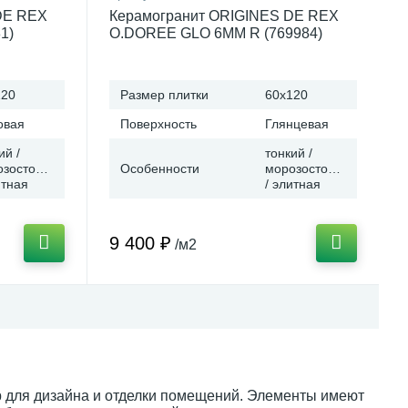
DE REX
Керамогранит ORIGINES DE REX
1)
O.DOREE GLO 6MM R (769984)
(Италия)
60x120 от REX Ceramiche (Италия)
120
Размер плитки
60x120
овая
Поверхность
Глянцевая
ий /
тонкий /
озостойкая
Особенности
морозостойкая
итная
/ элитная
9 400 ₽
/м2
 для дизайна и отделки помещений. Элементы имеют