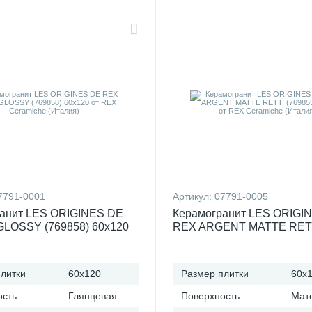
7791-0001
Артикул:
07791-0005
анит LES ORIGINES DE
Керамогранит LES ORIGI
LOSSY (769858) 60x120
REX ARGENT MATTE RET
eramiche (Италия)
(769855) 60x120 от REX C
(Италия)
литки
60x120
Размер плитки
60x
ость
Глянцевая
Поверхность
Мат