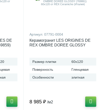
Артикул:
07791-0004
NES DE
Керамогранит LES ORIGINES DE
9859)
REX OMBRE DOREE GLOSSY
(Италия)
(769861) 60x120 от REX Ceramiche
(Италия)
120
Размер плитки
60x120
нцевая
Поверхность
Глянцевая
тная
Особенности
элитная
8 985 ₽
/м2