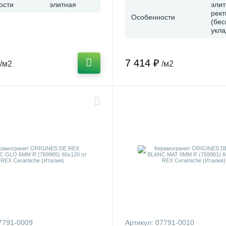
ости
элитная
элит
рек
Особенности
(бе
укла
7 414 ₽
/м2
/м2
7791-0009
Артикул:
07791-0010