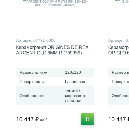
Артикул:
07791-0006
Артикул:
0
Керамогранит ORIGINES DE REX
Керамогр
ARGENT GLO 6MM R (769959)
OR GLO 6
120x120 от REX Ceramiche (Италия)
REX Cera
Размер плитки
120x120
Размер п
Поверхность
Глянцевая
Поверхн
тонкий /
Особенности
морозостойкая
Особенн
/ элитная
10 447 ₽
10 447 
/м2