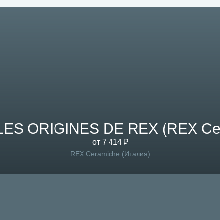
LES ORIGINES DE REX (REX Ce
от 7 414 ₽
REX Ceramiche (Италия)