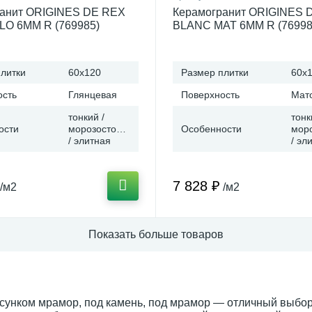
анит ORIGINES DE REX
Керамогранит ORIGINES 
O 6MM R (769985)
BLANC MAT 6MM R (76998
т REX Ceramiche (Италия)
60x120 от REX Ceramiche 
литки
60x120
Размер плитки
60x
ость
Глянцевая
Поверхность
Мат
тонкий /
тонк
ости
морозостойкая
Особенности
мор
/ элитная
/ эл
7 828 ₽
/м2
/м2
Показать больше товаров
унком мрамор, под камень, под мрамор — отличный выбор