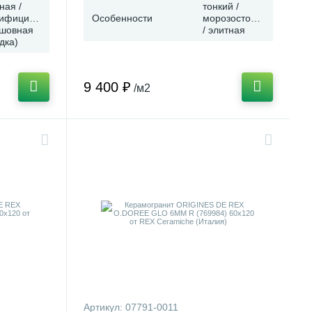
ная /
тонкий /
тифицированная
Особенности
морозостойкая
сшовная
/ элитная
дка)
9 400 ₽
/м2
Артикул:
07791-0011