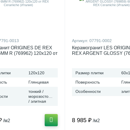
7791-0013
Артикул:
07791-0002
анит ORIGINES DE REX
Керамогранит LES ORIGI
MM R (769962) 120x120 от
REX ARGENT GLOSSY (76
miche (Италия)
60x120 от REX Ceramiche 
литки
120x120
Размер плитки
60x
ость
Глянцевая
Поверхность
Гля
тонкий /
Особенности
эли
ости
морозостойкая
/ элитная
₽
8 985 ₽
/м2
/м2