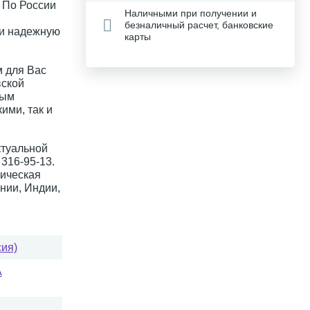
. По России
Наличными при получении и
безналичный расчет, банковские
 и надежную
карты
 для Вас
вской
ным
ими, так и
ктуальной
316-95-13.
ическая
нии, Индии,
сия)
A