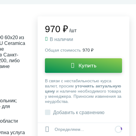
970 ₽
/шт
0 60x20 из
В наличии
U Ceramica
не
Общая стоимость
970 ₽
в Санкт-
200, либо
Купить
зине
В связи с нестабильностью курса
валют, просим
уточнять актуальную
цену
и наличие необходимого товара
у менеджера. Приносим извинения за
ольник;
неудобства.
 для
Добавить к сравнению
 области
Определяем...
упна услуга