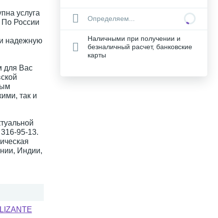
упна услуга
Определяем...
. По России
Наличными при получении и
 и надежную
безналичный расчет, банковские
карты
 для Вас
вской
ным
ими, так и
ктуальной
316-95-13.
ическая
нии, Индии,
SLIZANTE