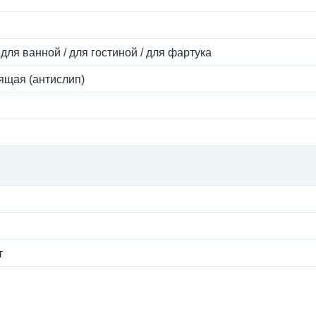
 для ванной / для гостиной / для фартука
ящая (антислип)
т