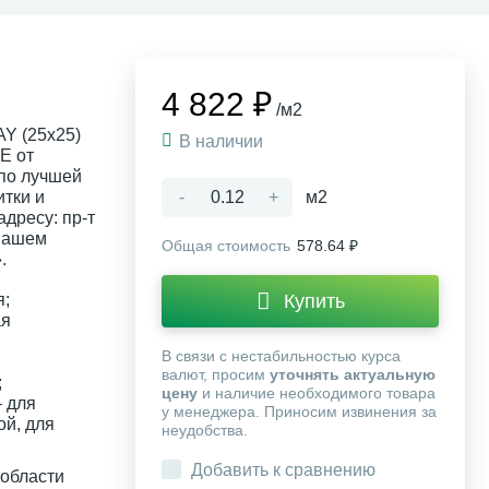
4 822 ₽
/м2
AY (25x25)
В наличии
E от
 по лучшей
тки и
-
+
м2
дресу: пр-т
 нашем
Общая стоимость
578.64 ₽
.
я;
Купить
ая
В связи с нестабильностью курса
валют, просим
уточнять актуальную
;
цену
и наличие необходимого товара
 для
у менеджера. Приносим извинения за
ой, для
неудобства.
Добавить к сравнению
 области