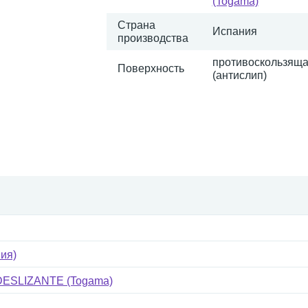
(Togama)
Страна
Испания
производства
противоскользящ
Поверхность
(антислип)
ия)
DESLIZANTE (Togama)