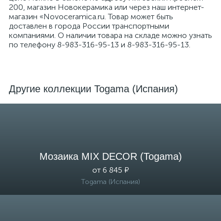
200, магазин Новокерамика или через наш интернет-
магазин «Novoceramica.ru. Товар может быть
доставлен в города России транспортными
компаниями. О наличии товара на складе можно узнать
по телефону 8-983-316-95-13 и 8-983-316-95-13.
Другие коллекции Togama (Испания)
Мозаика MIX DECOR (Togama)
от 6 845 ₽
Togama (Испания)