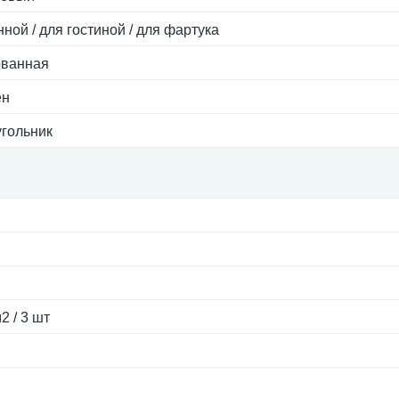
нной / для гостиной / для фартука
ованная
ен
гольник
2 / 3 шт