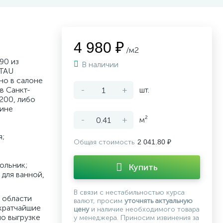
4 980 ₽
/м2
90 из
В наличии
 TAU
но в салоне
в Санкт-
-
+
шт.
200, либо
зине
-
+
м²
я;
Общая стоимость
2 041.80 ₽
ольник;
Купить
для ванной,
В связи с нестабильностью курса
 области
валют, просим
уточнять актуальную
кратчайшие
цену
и наличие необходимого товара
по выгрузке
у менеджера. Приносим извинения за