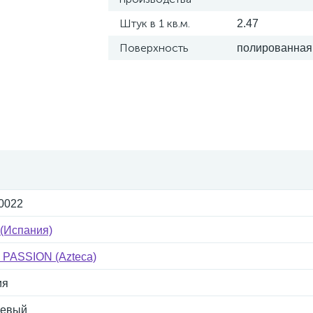
Штук в 1 кв.м.
2.47
Поверхность
полированная
0022
 (Испания)
 PASSION (Azteca)
ия
невый