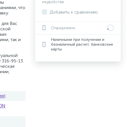
мы
неудобства.
аниями, что
Добавить к сравнению
вку.
 для Вас
Определяем...
вской
ным
ими, так и
Наличными при получении и
безналичный расчет, банковские
карты
туальной
 316-95-13.
ическая
ании,
ия)
ION