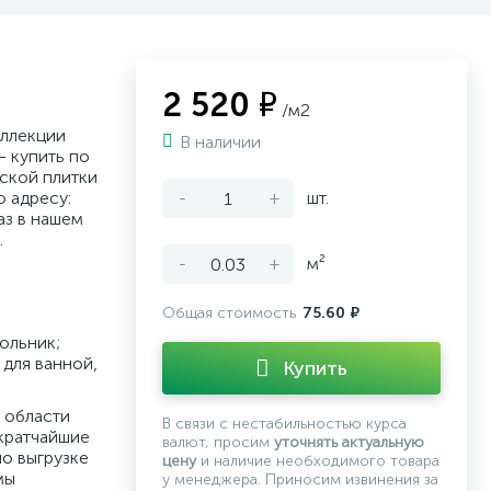
2 520 ₽
/м2
оллекции
В наличии
– купить по
ской плитки
о адресу:
-
+
шт.
аз в нашем
.
-
+
м²
Общая стоимость
75.60 ₽
ольник;
для ванной,
Купить
 области
В связи с нестабильностью курса
кратчайшие
валют, просим
уточнять актуальную
по выгрузке
цену
и наличие необходимого товара
мы
у менеджера. Приносим извинения за