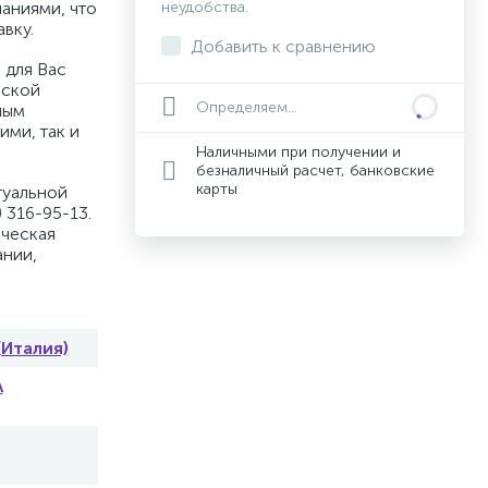
аниями, что
неудобства.
вку.
Добавить к сравнению
 для Вас
вской
Определяем...
ным
ими, так и
Наличными при получении и
безналичный расчет, банковские
карты
туальной
 316-95-13.
ическая
ании,
 (Италия)
A