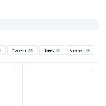
Мозаика
Панно
Ступени
5
33
2
6