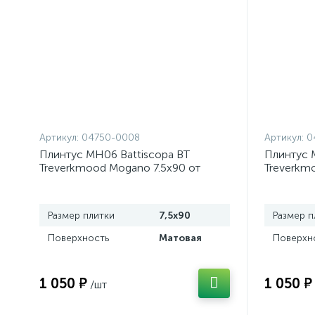
Артикул:
04750-0008
Артикул:
0
Плинтус MH06 Battiscopa BT
Плинтус 
Treverkmood Mogano 7.5x90 от
Treverkmo
Marazzi Italy (Италия)
Marazzi It
Размер плитки
7,5x90
Размер п
Поверхность
Матовая
Поверхн
1 050 ₽
1 050 ₽
/шт