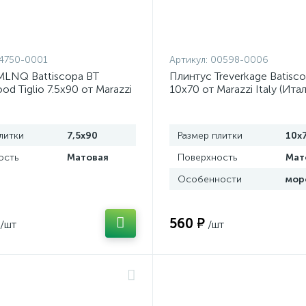
4750-0001
Артикул:
00598-0006
MLNQ Battiscopa BT
Плинтус Treverkage Batis
od Tiglio 7.5x90 от Marazzi
10x70 от Marazzi Italy (Ита
лия)
литки
7,5x90
Размер плитки
10x
ость
Матовая
Поверхность
Мат
Особенности
560 ₽
/шт
/шт