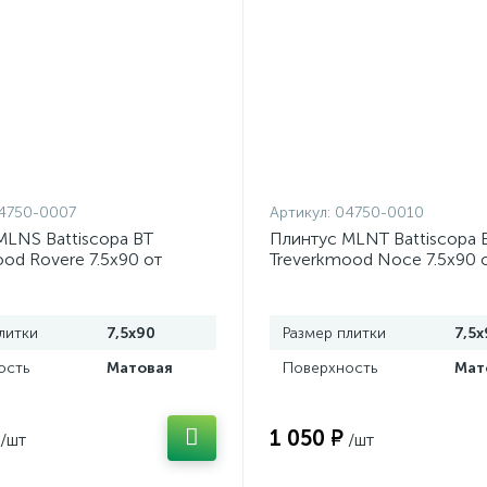
4750-0007
Артикул:
04750-0010
MLNS Battiscopa BT
Плинтус MLNT Battiscopa 
od Rovere 7.5x90 от
Treverkmood Noce 7.5x90 о
aly (Италия)
Italy (Италия)
литки
7,5x90
Размер плитки
7,5x
ость
Матовая
Поверхность
Мат
1 050 ₽
/шт
/шт