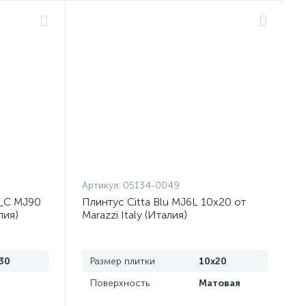
Артикул:
05134-0049
o_C MJ90
Плинтус Citta Blu MJ6L 10x20 от
лия)
Marazzi Italy (Италия)
30
Размер плитки
10x20
Поверхность
Матовая