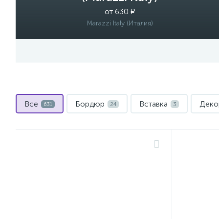
от 630 ₽
Marazzi Italy (Италия)
Все
Бордюр
Вставка
Деко
631
24
3