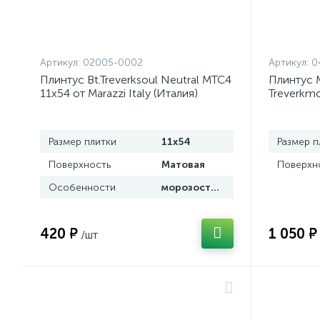
Артикул:
02005-0002
Артикул:
0
Плинтус Bt.Treverksoul Neutral MTC4
Плинтус 
11x54 от Marazzi Italy (Италия)
Treverkmo
Italy (Ита
Размер плитки
11x54
Размер п
Поверхность
Матовая
Поверхн
Особенности
морозостойкая
420 ₽
1 050 ₽
/шт