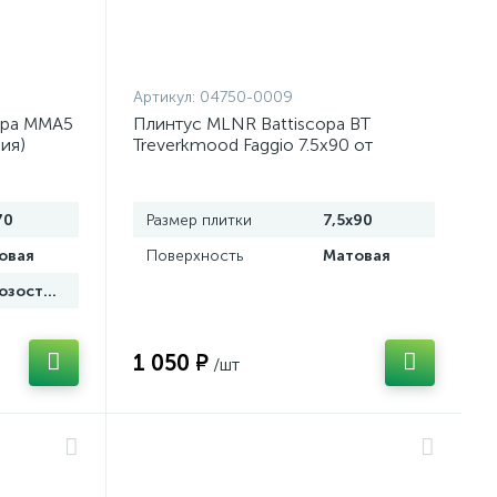
Артикул:
04750-0009
copa MMA5
Плинтус MLNR Battiscopa BT
лия)
Treverkmood Faggio 7.5x90 от
Marazzi Italy (Италия)
70
Размер плитки
7,5x90
овая
Поверхность
Матовая
морозостойкая
1 050 ₽
/шт