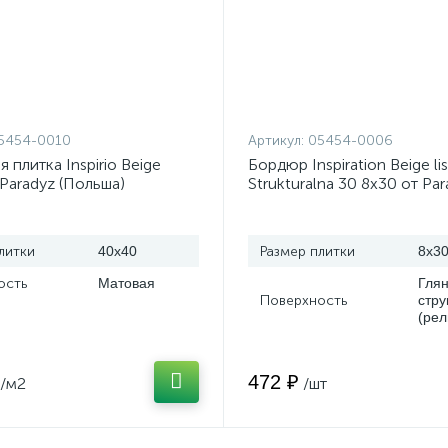
5454-0010
Артикул:
05454-0006
 плитка Inspirio Beige
Бордюр Inspiration Beige li
Paradyz (Польша)
Strukturalna 30 8x30 от Pa
(Польша)
литки
40x40
Размер плитки
8x3
ость
Матовая
Глян
Поверхность
стру
(ре
472 ₽
/м2
/шт