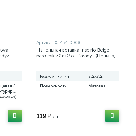
Артикул:
05454-0008
stwa
Напольная вставка Inspirio Beige
radyz
naroznik 7.2x7.2 от Paradyz (Польша)
0
Размер плитки
7,2x7,2
цевая /
Поверхность
Матовая
ктурированная
льефная)
119 ₽
/шт