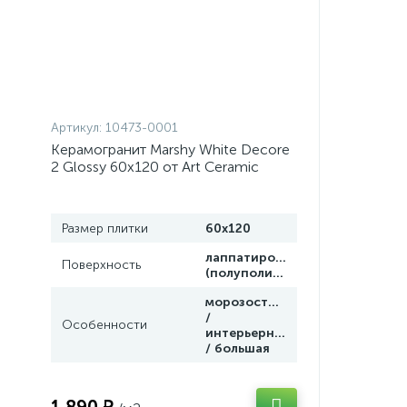
Артикул:
10473-0001
Керамогранит Marshy White Decore
2 Glossy 60x120 от Art Ceramic
(Индия)
Размер плитки
60x120
лаппатированная
Поверхность
(полуполир.)
морозостойкая
/
Особенности
интерьерная
/ большая
1 890 ₽