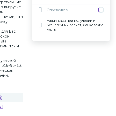
кратчайшие
по выгрузке
Определяем...
мы
аниями, что
Наличными при получении и
вку.
безналичный расчет, банковские
карты
 для Вас
вской
ным
ими, так и
туальной
 316-95-13.
ическая
ании,
й)
ЛЛ