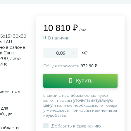
10 810 ₽
/м2
15x15) 30x30
В наличии
я TAU
но в салоне
в Санкт-
-
+
м2
200, либо
зине
Общая стоимость
972.90 ₽
Купить
мень, под
В связи с нестабильностью курса
валют, просим
уточнять актуальную
цену
и наличие необходимого товара
 для
у менеджера. Приносим извинения за
й, для
неудобства.
Добавить к сравнению
 области