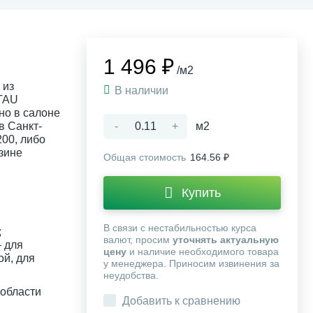
1 496 ₽
/м2
 из
В наличии
TAU
но в салоне
в Санкт-
-
+
м2
200, либо
зине
Общая стоимость
164.56 ₽
Купить
В связи с нестабильностью курса
;
валют, просим
уточнять актуальную
 для
цену
и наличие необходимого товара
ой, для
у менеджера. Приносим извинения за
неудобства.
 области
Добавить к сравнению