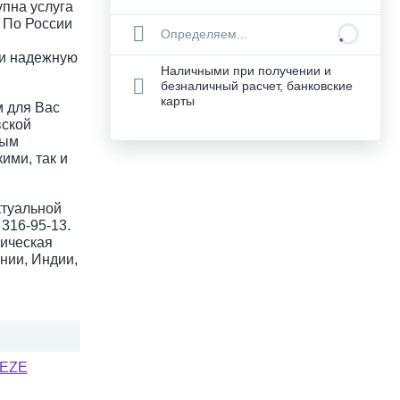
упна услуга
. По России
Определяем...
 и надежную
Наличными при получении и
безналичный расчет, банковские
карты
 для Вас
вской
ным
ими, так и
ктуальной
316-95-13.
ическая
нии, Индии,
EEZE