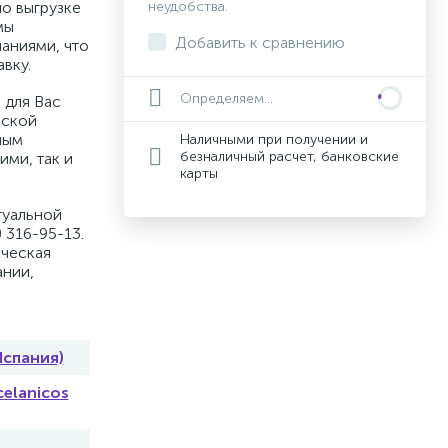
по выгрузке
неудобства.
мы
Добавить к сравнению
аниями, что
вку.
Определяем...
 для Вас
вской
ным
Наличными при получении и
безналичный расчет, банковские
ими, так и
карты
туальной
 316-95-13.
ическая
ании,
Испания)
elanicos