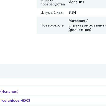
Испания
производства
Штук в 1 кв.м.
3.34
Матовая /
Поверхность
структурированна
(рельефная)
 (Испания)
rcelanicos HDC)