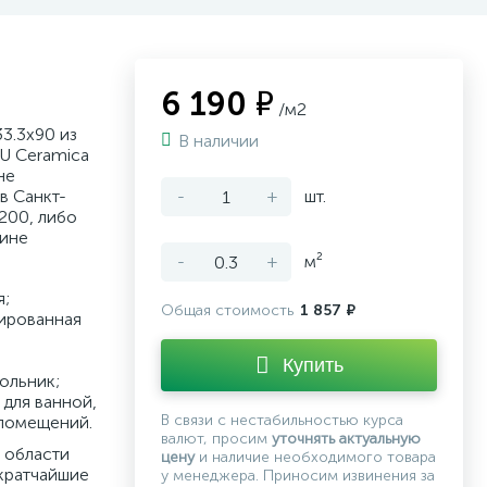
6 190 ₽
/м2
3.3x90 из
В наличии
U Ceramica
не
в Санкт-
-
+
шт.
200, либо
зине
-
+
м²
я;
Общая стоимость
1 857 ₽
рированная
Купить
ольник;
для ванной,
В связи с нестабильностью курса
 помещений.
валют, просим
уточнять актуальную
 области
цену
и наличие необходимого товара
кратчайшие
у менеджера. Приносим извинения за