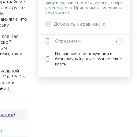
кратчайшие
цену
и наличие необходимого товара
по выгрузке
у менеджера. Приносим извинения за
мы
неудобства.
аниями, что
Добавить к сравнению
вку.
 для Вас
Определяем...
вской
ным
ими, так и
Наличными при получении и
безналичный расчет, банковские
карты
туальной
 316-95-13.
ическая
ании,
пания)
)