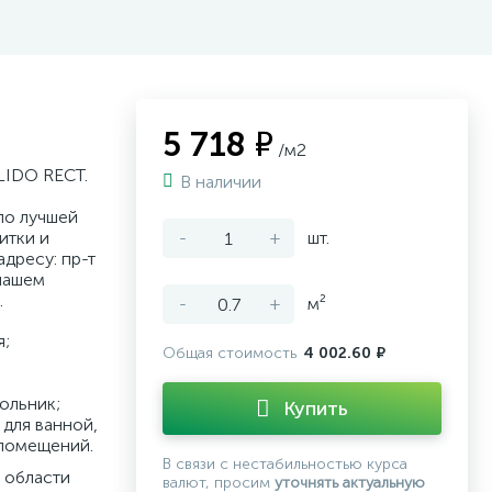
5 718 ₽
/м2
LIDO RECT.
В наличии
по лучшей
итки и
-
+
шт.
дресу: пр-т
нашем
.
-
+
м²
я;
Общая стоимость
4 002.60 ₽
ольник;
Купить
для ванной,
 помещений.
В связи с нестабильностью курса
 области
валют, просим
уточнять актуальную