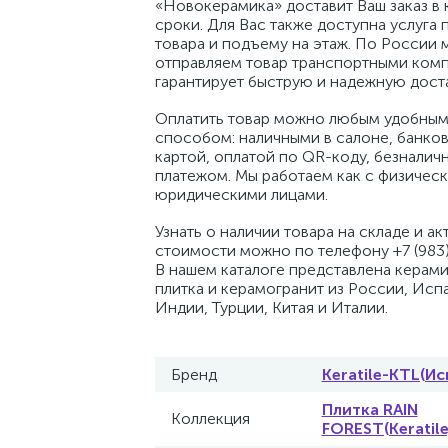
«Новокерамика» доставит Ваш заказ в 
сроки. Для Вас также доступна услуга 
товара и подъему на этаж. По России 
отправляем товар транспортными комп
гарантирует быструю и надежную доста
Оплатить товар можно любым удобным
способом: наличными в салоне, банко
картой, оплатой по QR-коду, безналич
платежом. Мы работаем как с физическ
юридическими лицами.
Узнать о наличии товара на складе и ак
стоимости можно по телефону +7 (983)
В нашем каталоге представлена керам
плитка и керамогранит из России, Исп
Индии, Турции, Китая и Италии.
Бренд
Keratile-KTL(Ис
Плитка RAIN
Коллекция
FOREST(Keratile