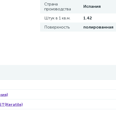
Страна
Испания
производства
Штук в 1 кв.м.
1.42
Поверхность
полированная
ния)
T(Keratile)