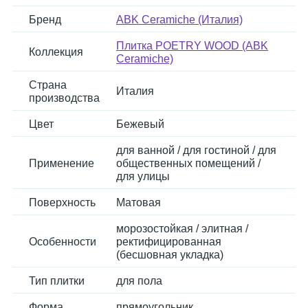
Бренд
ABK Ceramiche (Италия)
Плитка POETRY WOOD (ABK
Коллекция
Ceramiche)
Страна
Италия
производства
Цвет
Бежевый
для ванной / для гостиной / для
Применение
общественных помещений /
для улицы
Поверхность
Матовая
морозостойкая / элитная /
Особенности
ректифицированная
(бесшовная укладка)
Тип плитки
для пола
Форма
прямоугольник