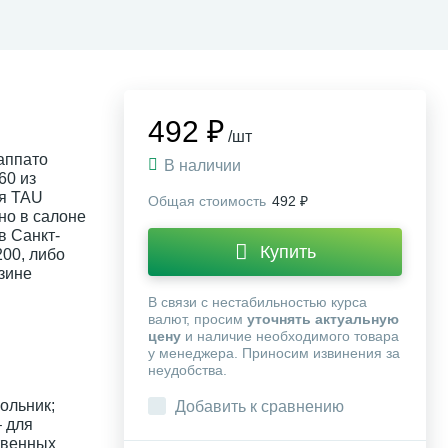
492 ₽
/шт
аппато
В наличии
60 из
я TAU
Общая стоимость
492 ₽
но в салоне
в Санкт-
Купить
200, либо
зине
В связи с нестабильностью курса
валют, просим
уточнять актуальную
цену
и наличие необходимого товара
у менеджера. Приносим извинения за
неудобства.
ольник;
Добавить к сравнению
 для
твенных