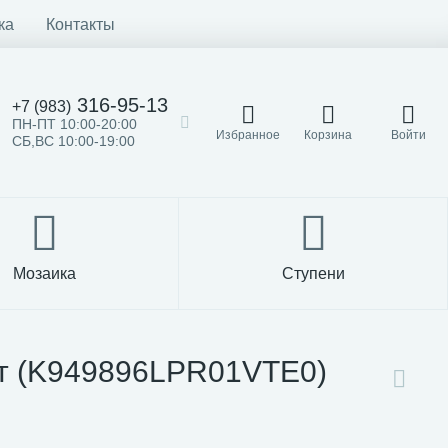
ка
Контакты
316-95-13
+7 (983)
ПН-ПТ 10:00-20:00
Избранное
Корзина
Войти
СБ,ВС 10:00-19:00
Мозаика
Ступени
ат (K949896LPR01VTE0)