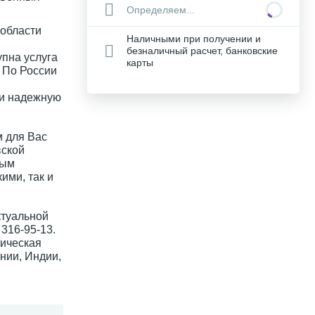
Определяем...
 области
Наличными при получении и
безналичный расчет, банковские
упна услуга
карты
. По России
 и надежную
 для Вас
вской
ным
ими, так и
ктуальной
316-95-13.
ическая
нии, Индии,