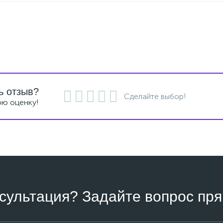
ь отзыв?
Сделайте выбор!
ою оценку!
сультация? Задайте вопрос пря