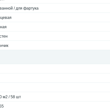
ванной / для фартука
нцевая
тная
стен
анчик
0 м2 / 58 шт
55