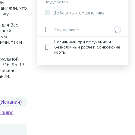
мы
неудобства.
аниями, что
Добавить к сравнению
вку.
 для Вас
Определяем...
вской
ным
ими, так и
Наличными при получении и
безналичный расчет, банковские
карты
туальной
 316-95-13.
ическая
ании,
(Испания)
Equipe