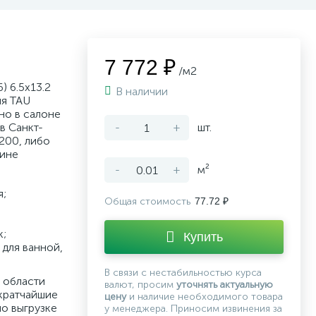
7 772 ₽
/м2
) 6.5x13.2
В наличии
ля TAU
но в салоне
в Санкт-
-
+
шт.
200, либо
зине
-
+
м²
я;
Общая стоимость
77.72 ₽
к;
Купить
для ванной,
В связи с нестабильностью курса
 области
валют, просим
уточнять актуальную
кратчайшие
цену
и наличие необходимого товара
по выгрузке
у менеджера. Приносим извинения за