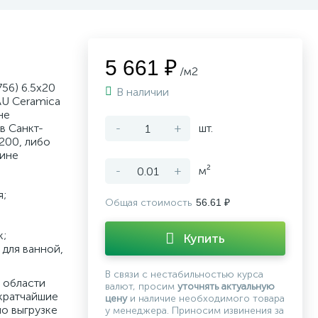
5 661 ₽
/м2
56) 6.5x20
В наличии
AU Ceramica
не
в Санкт-
-
+
шт.
200, либо
зине
-
+
м²
я;
Общая стоимость
56.61 ₽
к;
Купить
для ванной,
В связи с нестабильностью курса
 области
валют, просим
уточнять актуальную
кратчайшие
цену
и наличие необходимого товара
по выгрузке
у менеджера. Приносим извинения за