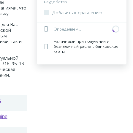
мы
неудобства.
аниями, что
Добавить к сравнению
вку.
 для Вас
Определяем...
вской
ным
ими, так и
Наличными при получении и
безналичный расчет, банковские
карты
туальной
 316-95-13.
ическая
ании,
s
uipe