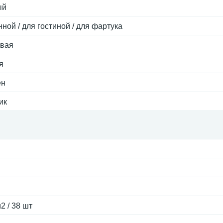
ый
нной / для гостиной / для фартука
евая
я
ен
ик
2 / 38 шт