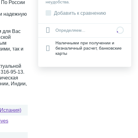
неудобства.
. По России
Добавить к сравнению
 и надежную
Определяем...
 для Вас
вской
ным
Наличными при получении и
безналичный расчет, банковские
ими, так и
карты
ктуальной
316-95-13.
ическая
нии, Индии,
(Испания)
ives