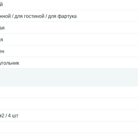
й
нной / для гостиной / для фартука
ая
ая
ен
угольник
м2 / 4 шт