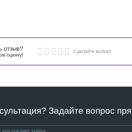
ь отзыв?
Сделайте выбор!
ою оценку!
сультация? Задайте вопрос пря