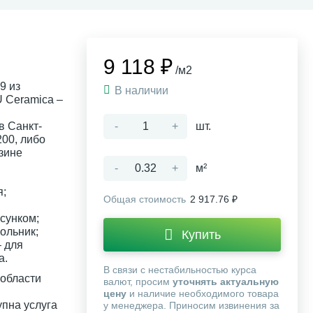
9 118 ₽
/м2
9 из
В наличии
 Ceramica –
в Санкт-
-
+
шт.
200, либо
зине
-
+
м²
я;
Общая стоимость
2 917.76 ₽
исунком;
ольник;
Купить
 для
а.
В связи с нестабильностью курса
 области
валют, просим
уточнять актуальную
цену
и наличие необходимого товара
упна услуга
у менеджера. Приносим извинения за