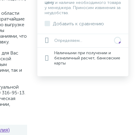
цену
и наличие необходимого товара
у менеджера. Приносим извинения за
 области
неудобства.
кратчайшие
Добавить к сравнению
по выгрузке
мы
аниями, что
Определяем...
вку.
 для Вас
Наличными при получении и
безналичный расчет, банковские
вской
карты
ным
ими, так и
туальной
 316-95-13.
ическая
ании,
лия)