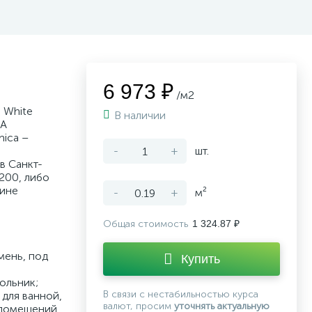
6 973 ₽
/м2
 White
В наличии
MA
ica –
-
+
шт.
в Санкт-
200, либо
зине
-
+
м²
Общая стоимость
1 324.87 ₽
мень, под
Купить
ольник;
В связи с нестабильностью курса
для ванной,
валют, просим
уточнять актуальную
 помещений,