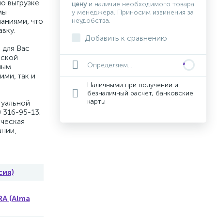
по выгрузке
цену
и наличие необходимого товара
мы
у менеджера. Приносим извинения за
аниями, что
неудобства.
вку.
Добавить к сравнению
 для Вас
вской
Определяем...
ным
ими, так и
Наличными при получении и
безналичный расчет, банковские
карты
туальной
 316-95-13.
ическая
ании,
сия)
A (Alma