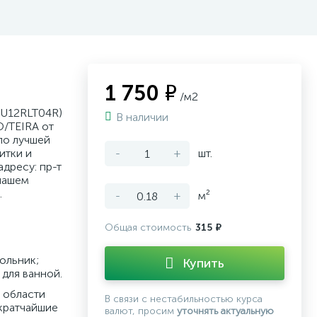
1 750 ₽
/м2
WU12RLT04R)
В наличии
O/TEIRA от
по лучшей
итки и
-
+
шт.
дресу: пр-т
нашем
.
-
+
м²
Общая стоимость
315 ₽
ольник;
Купить
для ванной.
 области
В связи с нестабильностью курса
кратчайшие
валют, просим
уточнять актуальную