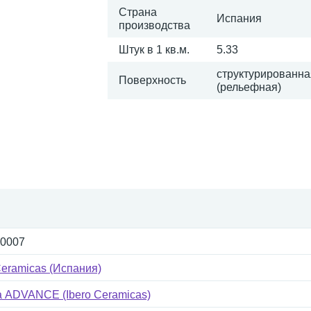
Страна
Испания
производства
Штук в 1 кв.м.
5.33
структурированна
Поверхность
(рельефная)
-0007
Ceramicas (Испания)
а ADVANCE (Ibero Ceramicas)