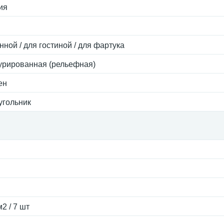
ия
й
нной / для гостиной / для фартука
урированная (рельефная)
ен
угольник
м2 / 7 шт