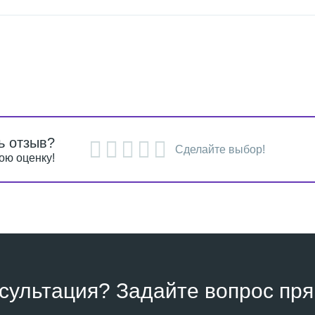
ь отзыв?
Сделайте выбор!
ою оценку!
сультация? Задайте вопрос пря