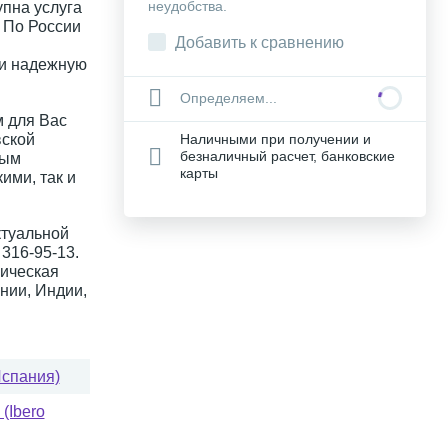
неудобства.
упна услуга
. По России
Добавить к сравнению
 и надежную
Определяем...
 для Вас
вской
Наличными при получении и
безналичный расчет, банковские
ным
карты
ими, так и
ктуальной
316-95-13.
ическая
нии, Индии,
Испания)
(Ibero