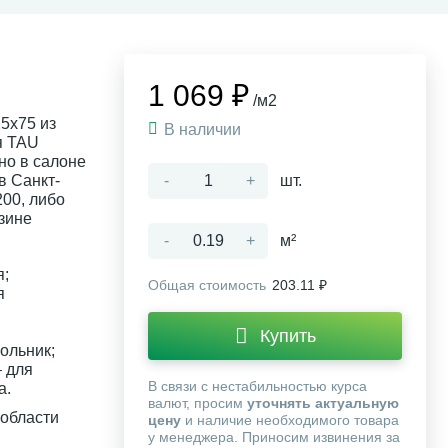
1 069 ₽
/м2
5x75 из
В наличии
я TAU
но в салоне
в Санкт-
-
+
шт.
200, либо
зине
-
+
м²
я;
Общая стоимость
203.11 ₽
я
Купить
ольник;
 для
В связи с нестабильностью курса
а.
валют, просим
уточнять актуальную
 области
цену
и наличие необходимого товара
у менеджера. Приносим извинения за