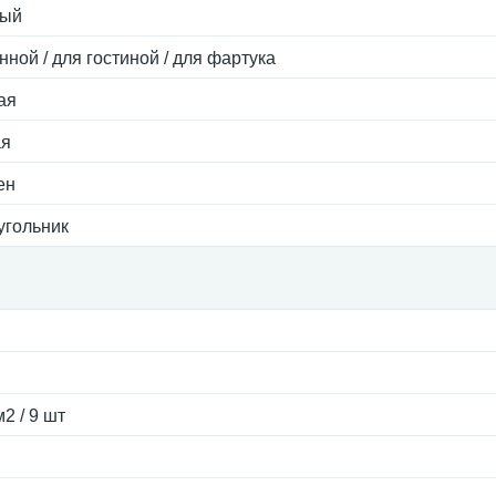
ый
нной / для гостиной / для фартука
ая
ая
ен
угольник
м2 / 9 шт