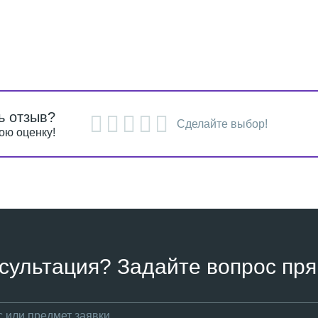
ь отзыв?
Сделайте выбор!
ою оценку!
сультация? Задайте вопрос пря