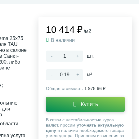
10 414 ₽
/м2
rema 25x75
В наличии
еля TAU
но в салоне
в Санкт-
-
+
шт.
200, либо
зине
-
+
м²
я;
Общая стоимость
1 978.66 ₽
ольник;
Купить
 для
а.
В связи с нестабильностью курса
 области
валют, просим
уточнять актуальную
цену
и наличие необходимого товара
упна услуга
у менеджера. Приносим извинения за