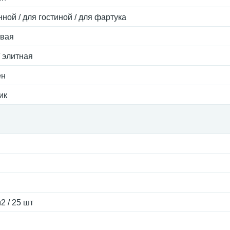
нной / для гостиной / для фартука
евая
/ элитная
ен
ик
2 / 25 шт