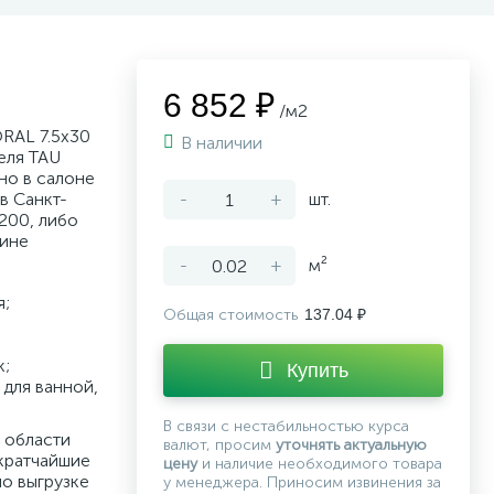
6 852 ₽
/м2
RAL 7.5x30
В наличии
еля TAU
но в салоне
в Санкт-
-
+
шт.
200, либо
зине
-
+
м²
я;
Общая стоимость
137.04 ₽
к;
Купить
для ванной,
В связи с нестабильностью курса
 области
валют, просим
уточнять актуальную
кратчайшие
цену
и наличие необходимого товара
по выгрузке
у менеджера. Приносим извинения за