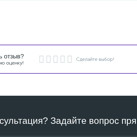
ь отзыв?
Сделайте выбор!
ою оценку!
сультация? Задайте вопрос пря