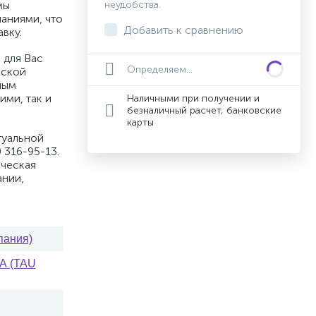
мы
неудобства.
аниями, что
Добавить к сравнению
вку.
 для Вас
Определяем...
вской
ным
ими, так и
Наличными при получении и
безналичный расчет, банковские
карты
туальной
 316-95-13.
ическая
ании,
пания)
А (TAU