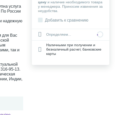
цену
и наличие необходимого товара
упна услуга
у менеджера. Приносим извинения за
неудобства.
. По России
Добавить к сравнению
 и надежную
Определяем...
 для Вас
вской
ным
Наличными при получении и
безналичный расчет, банковские
ими, так и
карты
ктуальной
316-95-13.
ическая
нии, Индии,
quipe