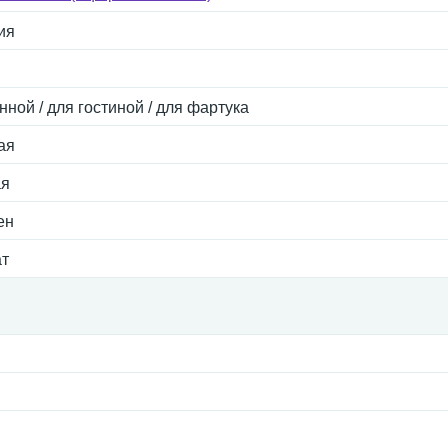
ия
нной / для гостиной / для фартука
ая
ая
ен
ат