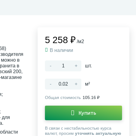
5 258 ₽
/м2
68)
В наличии
изводителя
 можно в
ранита в
-
+
шт.
вский 200,
-магазине
-
+
м²
я;
Общая стоимость
105.16 ₽
;
Купить
 для
а.
В связи с нестабильностью курса
 области
валют, просим
уточнять актуальную