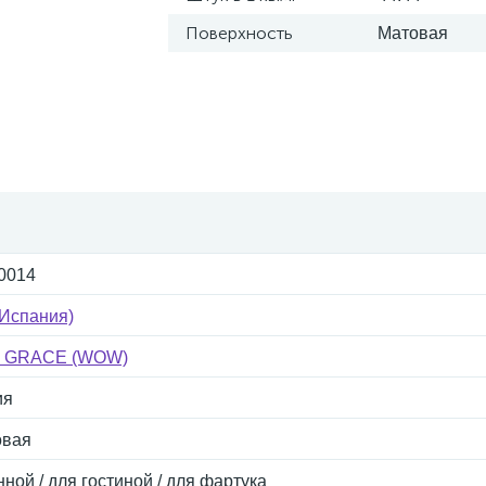
Поверхность
Матовая
0014
Испания)
а GRACE (WOW)
ия
овая
нной / для гостиной / для фартука