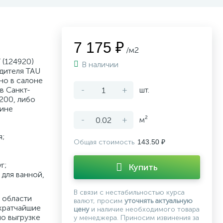
7 175 ₽
/м2
 (124920)
В наличии
дителя TAU
но в салоне
в Санкт-
-
+
шт.
200, либо
зине
-
+
м²
я;
Общая стоимость
143.50 ₽
г;
Купить
для ванной,
В связи с нестабильностью курса
 области
валют, просим
уточнять актуальную
кратчайшие
цену
и наличие необходимого товара
по выгрузке
у менеджера. Приносим извинения за