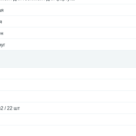
ая
я
ен
руг
2 / 22 шт