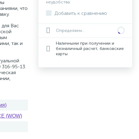
мы
неудобства.
аниями, что
Добавить к сравнению
вку.
 для Вас
Определяем...
вской
ным
ими, так и
Наличными при получении и
безналичный расчет, банковские
карты
туальной
 316-95-13.
ическая
ании,
ия)
CE (WOW)