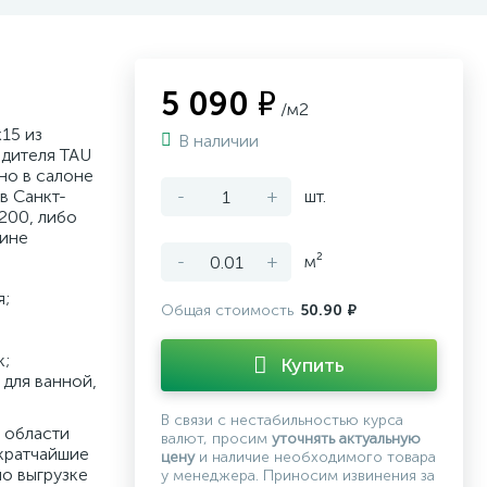
5 090 ₽
/м2
15 из
В наличии
дителя TAU
но в салоне
в Санкт-
-
+
шт.
200, либо
зине
-
+
м²
я;
Общая стоимость
50.90 ₽
к;
Купить
для ванной,
В связи с нестабильностью курса
 области
валют, просим
уточнять актуальную
кратчайшие
цену
и наличие необходимого товара
по выгрузке
у менеджера. Приносим извинения за