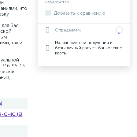
мы
неудобства.
аниями, что
Добавить к сравнению
вку.
 для Вас
Определяем...
вской
ным
ими, так и
Наличными при получении и
безналичный расчет, банковские
карты
туальной
 316-95-13.
ическая
ании,
)
-CHIC (El