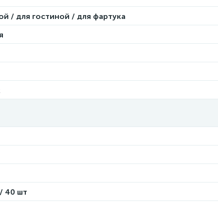
ой / для гостиной / для фартука
я
к
/ 40 шт