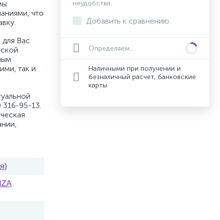
мы
неудобства.
аниями, что
Добавить к сравнению
вку.
 для Вас
Определяем...
вской
ным
ими, так и
Наличными при получении и
безналичный расчет, банковские
карты
туальной
 316-95-13.
ическая
ании,
я)
NZA