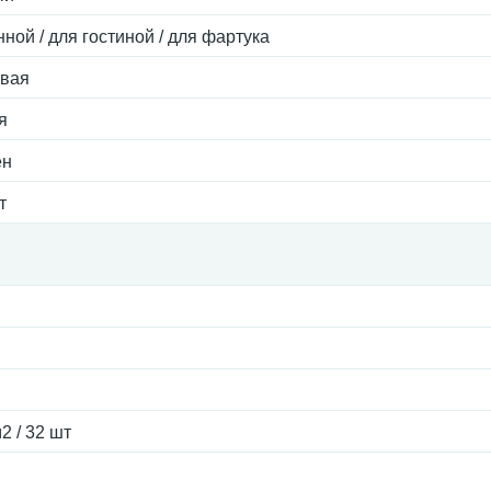
нной / для гостиной / для фартука
евая
я
ен
т
2 / 32 шт