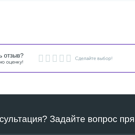
ь отзыв?
Сделайте выбор!
ою оценку!
сультация? Задайте вопрос пря