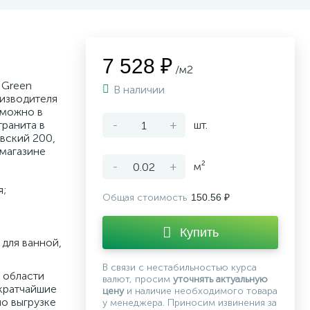
7 528 ₽
/м2
 Green
В наличии
оизводителя
 можно в
ранита в
-
+
шт.
овский 200,
-магазине
-
+
м²
я;
Общая стоимость
150.56 ₽
Купить
для ванной,
В связи с нестабильностью курса
 области
валют, просим
уточнять актуальную
кратчайшие
цену
и наличие необходимого товара
по выгрузке
у менеджера. Приносим извинения за