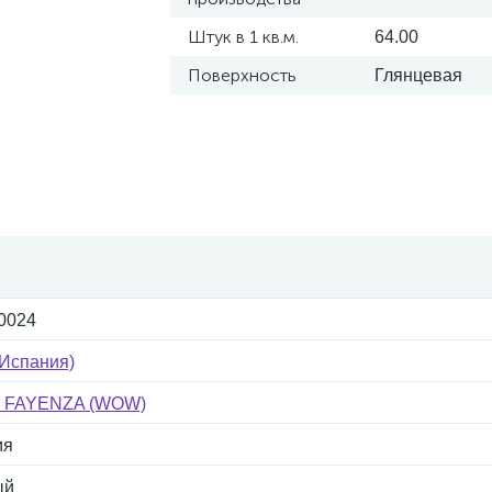
Штук в 1 кв.м.
64.00
Поверхность
Глянцевая
0024
Испания)
а FAYENZA (WOW)
ия
ый