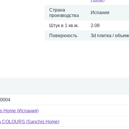
Страна
Испания
производства
Штук в 1 кв.м.
2.08
Поверхность
3d плитка / объе
-0004
is Home (Испания)
а COLOURS (Sanchis Home)