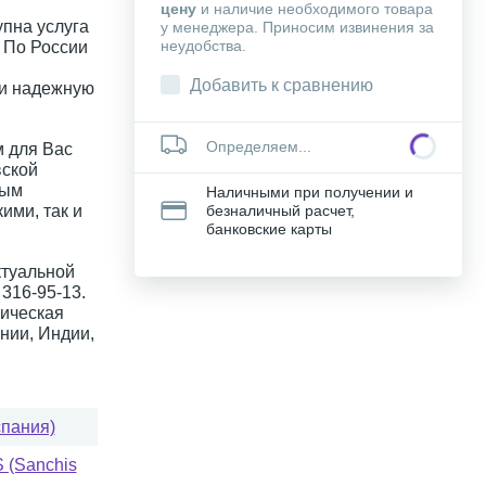
цену
и наличие необходимого товара
упна услуга
у менеджера. Приносим извинения за
неудобства.
. По России
Добавить к сравнению
 и надежную
Определяем...
 для Вас
вской
ным
Наличными при получении и
ими, так и
безналичный расчет,
банковские карты
ктуальной
316-95-13.
ическая
нии, Индии,
спания)
(Sanchis