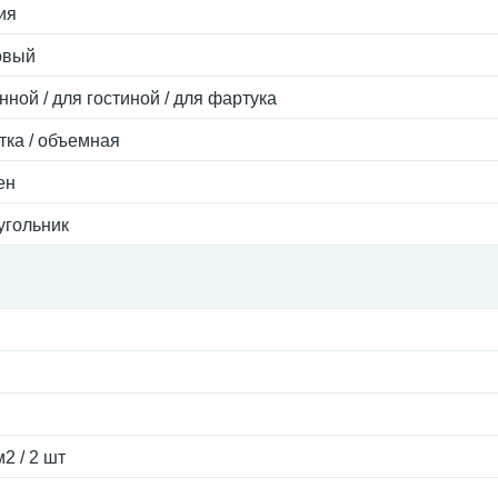
ия
овый
нной / для гостиной / для фартука
тка / объемная
ен
угольник
м2 / 2 шт