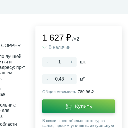
1 627 ₽
/м2
N COPPER
В наличии
 по лучшей
тки и
-
+
шт.
дресу: пр-т
 нашем
.
-
+
м²
я;
Общая стоимость
780.96 ₽
ая;
ольник;
Купить
 для
а.
В связи с нестабильностью курса
 области
валют, просим
уточнять актуальную