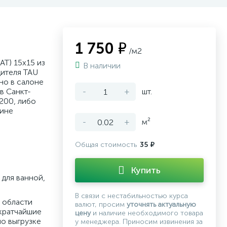
1 750 ₽
/м2
AT) 15x15 из
В наличии
ителя TAU
но в салоне
в Санкт-
-
+
шт.
200, либо
зине
-
+
м²
Общая стоимость
35 ₽
Купить
для ванной,
В связи с нестабильностью курса
 области
валют, просим
уточнять актуальную
кратчайшие
цену
и наличие необходимого товара
по выгрузке
у менеджера. Приносим извинения за