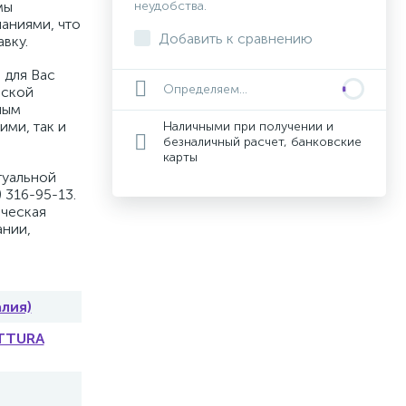
мы
неудобства.
аниями, что
Добавить к сравнению
вку.
 для Вас
Определяем...
вской
ным
ими, так и
Наличными при получении и
безналичный расчет, банковские
карты
туальной
 316-95-13.
ическая
ании,
алия)
ETTURA