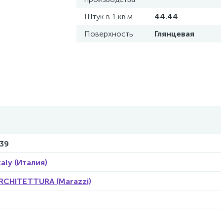
Штук в 1 кв.м.
44.44
Поверхность
Глянцевая
39
taly (Италия)
RCHITETTURA (Marazzi)