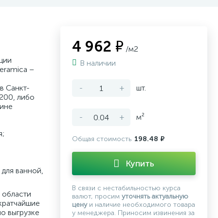
4 962 ₽
/м2
ции
В наличии
ramica –
в Санкт-
-
+
шт.
200, либо
зине
-
+
м²
я;
Общая стоимость
198.48 ₽
Купить
для ванной,
В связи с нестабильностью курса
 области
валют, просим
уточнять актуальную
кратчайшие
цену
и наличие необходимого товара
по выгрузке
у менеджера. Приносим извинения за