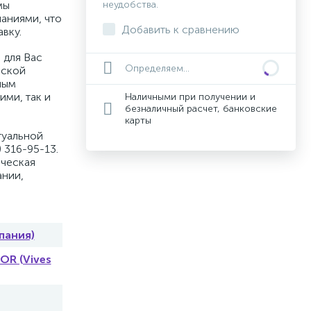
мы
неудобства.
аниями, что
Добавить к сравнению
вку.
 для Вас
Определяем...
вской
ным
ими, так и
Наличными при получении и
безналичный расчет, банковские
карты
туальной
 316-95-13.
ическая
ании,
пания)
R (Vives