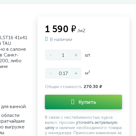
1 590 ₽
/м2
3LST16 41x41
В наличии
я TAU
но в салоне
в Санкт-
-
+
шт.
200, либо
зине
-
+
м²
Общая стоимость
270.30 ₽
Купить
для ванной.
 области
В связи с нестабильностью курса
кратчайшие
валют, просим
уточнять актуальную
по выгрузке
цену
и наличие необходимого товара
мы
у менеджера. Приносим извинения за