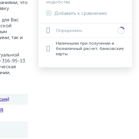
аниями, что
неудобства.
вку.
Добавить к сравнению
 для Вас
вской
Определяем...
ным
ими, так и
Наличными при получении и
безналичный расчет, банковские
карты
туальной
 316-95-13.
ическая
ании,
сия)
ER