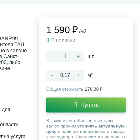
1 590 ₽
/м2
T3ANR99
В наличии
дителя TAU
но в салоне
в Санкт-
-
+
шт.
200, либо
зине
-
+
м²
Общая стоимость
270.30 ₽
;
Купить
 для
В связи с нестабильностью курса
 области
валют, просим
уточнять актуальную
цену
и наличие необходимого товара
упна услуга
у менеджера. Приносим извинения за