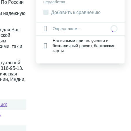
неудобства.
. По России
Добавить к сравнению
 и надежную
Определяем...
 для Вас
вской
ным
Наличными при получении и
безналичный расчет, банковские
ими, так и
карты
ктуальной
316-95-13.
ическая
нии, Индии,
сия)
A