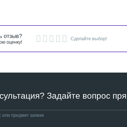
ь отзыв?
Сделайте выбор!
ою оценку!
сультация? Задайте вопрос пря