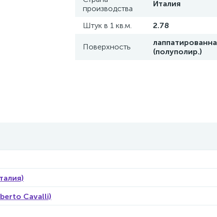
Италия
производства
Штук в 1 кв.м.
2.78
лаппатированна
Поверхность
(полуполир.)
Италия)
erto Cavalli)