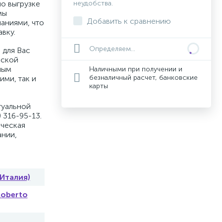
по выгрузке
неудобства.
мы
Добавить к сравнению
аниями, что
вку.
Определяем...
 для Вас
вской
ным
Наличными при получении и
безналичный расчет, банковские
ими, так и
карты
туальной
 316-95-13.
ическая
ании,
(Италия)
Roberto