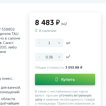
8 483 ₽
/м2
P 558802
В наличии
дителя TAU
но в салоне
в Санкт-
-
+
шт.
200, либо
зине
-
+
м²
Общая стоимость
3 053.88 ₽
д оникс;
Купить
для ванной,
В связи с нестабильностью курса
 помещений.
валют, просим
уточнять актуальную
 области
цену
и наличие необходимого товара
кратчайшие
у менеджера. Приносим извинения за