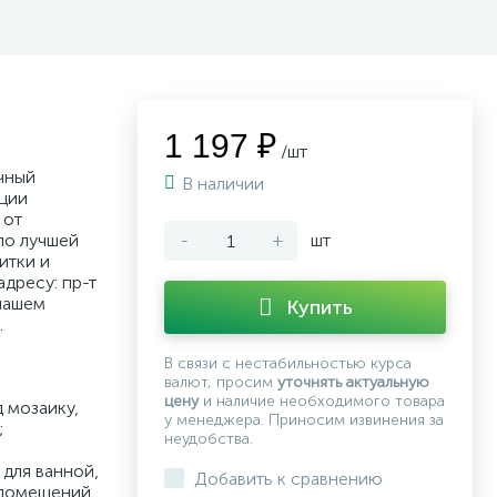
1 197 ₽
/шт
чный
В наличии
кции
от
по лучшей
-
+
шт
итки и
дресу: пр-т
нашем
Купить
.
В связи с нестабильностью курса
валют, просим
уточнять актуальную
цену
и наличие необходимого товара
 мозаику,
у менеджера. Приносим извинения за
;
неудобства.
для ванной,
Добавить к сравнению
 помещений,