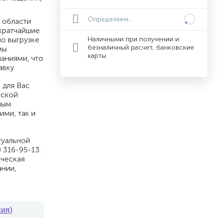
Определяем...
 области
кратчайшие
по выгрузке
Наличными при получении и
безналичный расчет, банковские
мы
карты
аниями, что
вку.
 для Вас
вской
ным
ими, так и
туальной
 316-95-13.
ическая
ании,
сия)