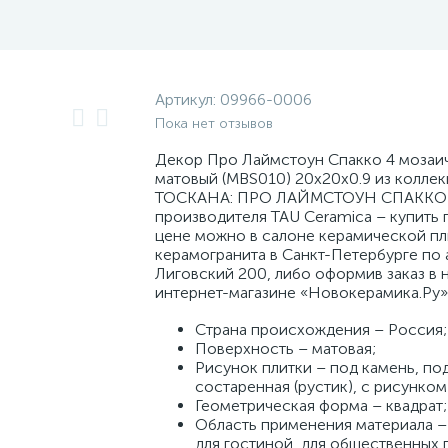
Артикул:
09966-0006
Пока нет отзывов
Декор Про Лаймстоун Спакко 4 мозаи
матовый (MBS010) 20x20x0.9 из колле
ТОСКАНА: ПРО ЛАЙМСТОУН СПАККО 
производителя TAU Ceramica – купить 
цене можно в салоне керамической пл
керамогранита в Санкт-Петербурге по а
Лиговский 200, либо оформив заказ в 
интернет-магазине «Новокерамика.Ру»
Страна происхождения – Россия;
Поверхность – матовая;
Рисунок плитки – под камень, под
состаренная (рустик), с рисунком
Геометрическая форма – квадрат;
Область применения материала – 
для гостиной, для общественных