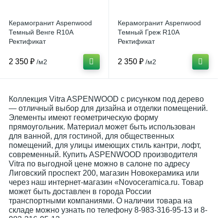
Керамогранит Aspenwood
Керамогранит Aspenwood
Темный Венге R10A
Темный Греж R10A
Ректификат
Ректификат
(K946244R0001VTE0)
(K946241R0001VTE0)
20x120 от Vitra (Турция)
20x120 от Vitra (Турция)
2 350 ₽
2 350 ₽
/м2
/м2
Коллекция Vitra ASPENWOOD с рисунком под дерево
— отличный выбор для дизайна и отделки помещений.
Элементы имеют геометрическую форму
прямоугольник. Материал может быть использован
для ванной, для гостиной, для общественных
помещений, для улицы имеющих стиль кантри, лофт,
современный. Купить ASPENWOOD производителя
Vitra по выгодной цене можно в салоне по адресу
Лиговский проспект 200, магазин Новокерамика или
через наш интернет-магазин «Novoceramica.ru. Товар
может быть доставлен в города России
транспортными компаниями. О наличии товара на
складе можно узнать по телефону 8-983-316-95-13 и 8-