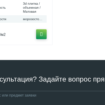
3d плитка /
ость
объемная /
Матовая
ости
морозостойкая
/м2
сультация? Задайте вопрос пря