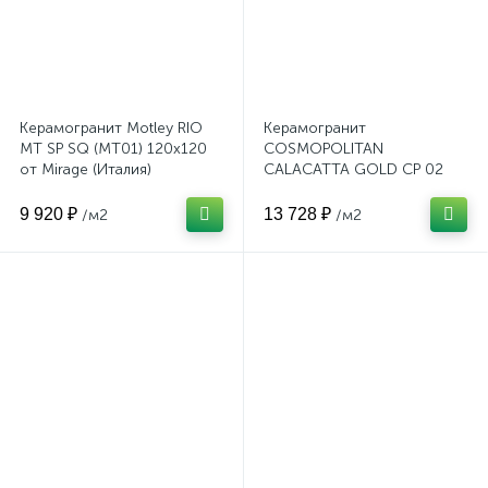
Керамогранит Motley RIO
Керамогранит
MT SP SQ (MT01) 120x120
COSMOPOLITAN
от Mirage (Италия)
CALACATTA GOLD CP 02
LUC SQ 120x278x6 от
Mirage (Италия)
9 920 ₽
13 728 ₽
/м2
/м2