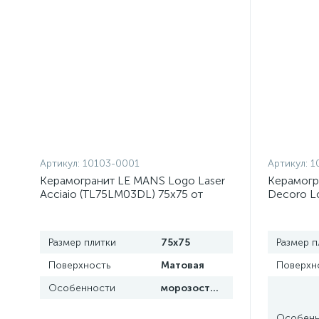
Артикул:
10103-0001
Артикул:
1
Керамогранит LE MANS Logo Laser
Керамог
Acciaio (TL75LM03DL) 75x75 от
Decoro Lo
Lamborghini Tonino (Италия)
(TL12NU0
Lamborghi
Размер плитки
75x75
Размер п
Поверхность
Матовая
Поверхн
Особенности
морозостойкая
Особенн