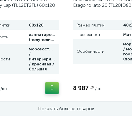
ry Lap (TL12ET2FL) 60x120
Esagono lato 20 (TL20ID80
ghini Tonino (Италия)
от Lamborghini Tonino (Ита
литки
60x120
Размер плитки
40x
лаппатированная
Поверхность
Мат
ость
(полуполир.)
мор
морозостойкая
/ мо
Особенности
/
гом
ости
интерьерная
/ красивая /
большая
8 987 ₽
/шт
/шт
Показать больше товаров