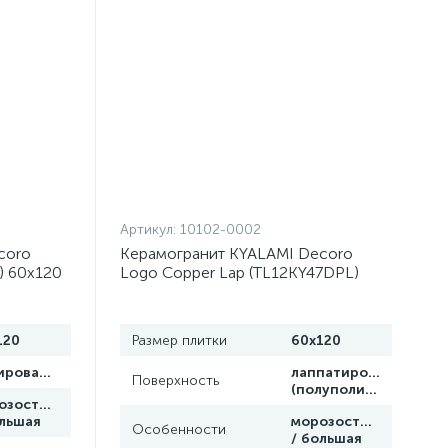
Артикул:
10102-0002
coro
Керамогранит KYALAMI Decoro
L) 60x120
Logo Copper Lap (TL12KY47DPL)
лия)
60x120 от Lamborghini Tonino
(Италия)
120
Размер плитки
60x120
полированная
лаппатированная
Поверхность
(полуполир.)
озостойкая
ольшая
морозостойкая
Особенности
/ большая