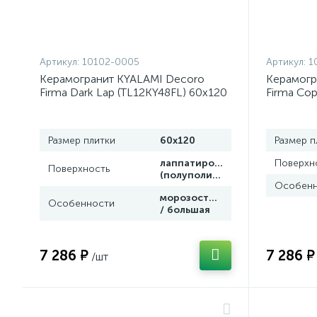
Артикул:
10102-0005
Артикул:
1
Керамогранит KYALAMI Decoro
Керамогр
Firma Dark Lap (TL12KY48FL) 60x120
Firma Cop
от Lamborghini Tonino (Италия)
60x120 от
(Италия)
Размер плитки
60x120
Размер п
лаппатированная
Поверхн
Поверхность
(полуполир.)
Особенн
морозостойкая
Особенности
/ большая
7 286 ₽
7 286 ₽
/шт