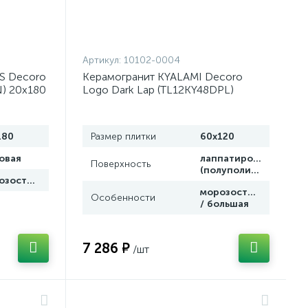
Артикул:
10102-0004
S Decoro
Керамогранит KYALAMI Decoro
N) 20x180
Logo Dark Lap (TL12KY48DPL)
лия)
60x120 от Lamborghini Tonino
(Италия)
180
Размер плитки
60x120
овая
лаппатированная
Поверхность
(полуполир.)
морозостойкая
морозостойкая
Особенности
/ большая
7 286 ₽
/шт