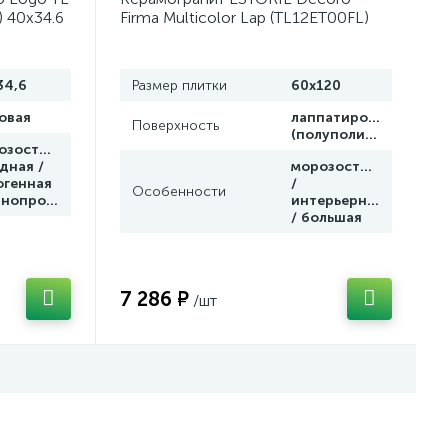
) 40x34.6
Firma Multicolor Lap (TL12ET00FL)
лия)
60x120 от Lamborghini Tonino
(Италия)
34,6
Размер плитки
60x120
овая
лаппатированная
Поверхность
(полуполир.)
озостойкая
дная /
морозостойкая
огенная
/
Особенности
(полнопрокрашенная)
интерьерная
/ большая
7 286 ₽
/шт