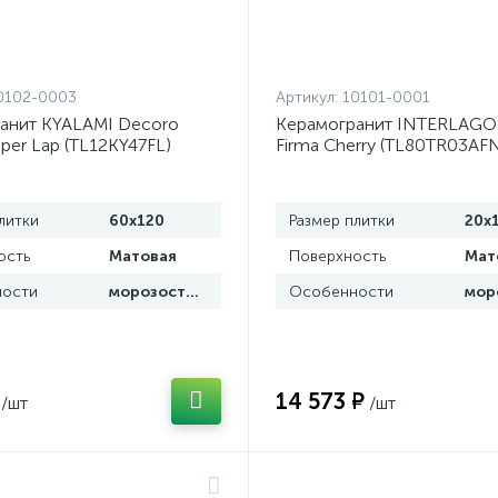
0102-0003
Артикул:
10101-0001
анит KYALAMI Decoro
Керамогранит INTERLAGO
per Lap (TL12KY47FL)
Firma Cherry (TL80TR03AF
 Lamborghini Tonino
от Lamborghini Tonino (Ита
литки
60x120
Размер плитки
20x
ость
Матовая
Поверхность
Мат
ости
морозостойкая
Особенности
14 573 ₽
/шт
/шт