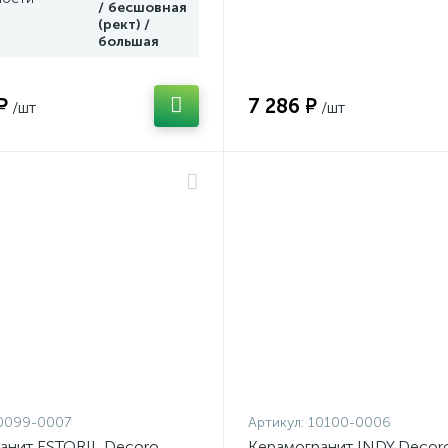
/ бесшовная
(рект) /
большая
₽
7 286 ₽
/шт
/шт
0099-0007
Артикул:
10100-0006
анит ESTORIL Decoro
Керамогранит INDY Decor