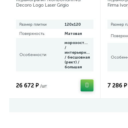
Decoro Logo Laser Grigio
Firma Ivo
(TL12NU03AD) 120x120 от
от Lambor
Lamborghini Tonino (Италия)
Размер плитки
120x120
Размер п
Поверхность
Матовая
Поверхн
морозостойкая
/
интерьерная
Особенности
/ бесшовная
Особенн
(рект) /
большая
26 672 ₽
7 286 ₽
/шт