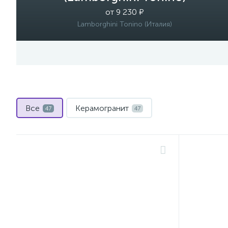
от 9 230 ₽
Lamborghini Tonino (Италия)
Все
Керамогранит
47
47