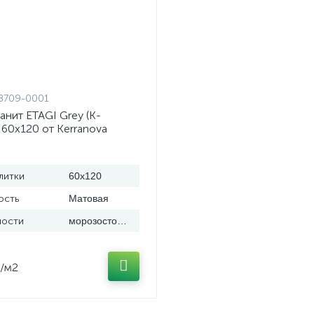
8709-0001
нит ETAGI Grey (K-
 60x120 от Kerranova
литки
60x120
ость
Матовая
ости
морозостойкая
/м2