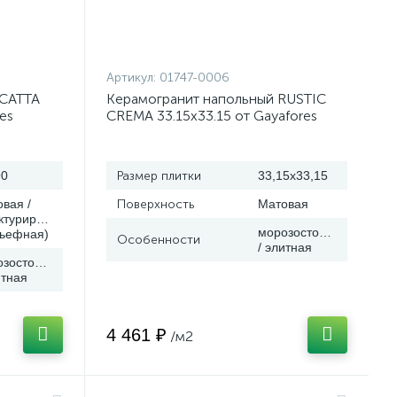
Артикул:
01747-0006
CATTA
Керамогранит напольный RUSTIC
es
CREMA 33.15x33.15 от Gayafores
(Испания)
90
Размер плитки
33,15x33,15
вая /
Поверхность
Матовая
ктурированная
морозостойкая
льефная)
Особенности
/ элитная
озостойкая
итная
4 461 ₽
/м2