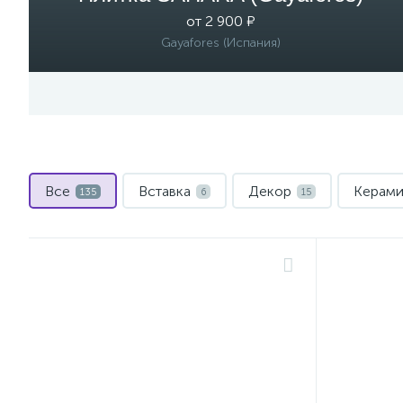
от 2 900 ₽
Gayafores (Испания)
Все
Вставка
Декор
Керами
135
6
15