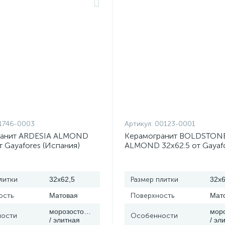
1746-0003
Артикул:
00123-0001
ранит ARDESIA ALMOND
Керамогранит BOLDSTON
т Gayafores (Испания)
ALMOND 32x62.5 от Gayaf
(Испания)
литки
32x62,5
Размер плитки
32x6
ость
Матовая
Поверхность
Мат
морозостойкая
мор
ости
Особенности
/ элитная
/ эл