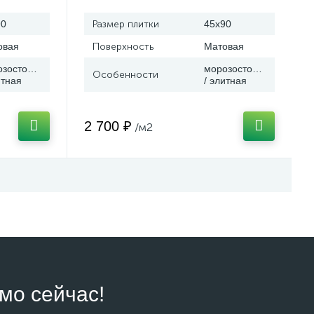
90
Размер плитки
45x90
овая
Поверхность
Матовая
озостойкая
морозостойкая
Особенности
итная
/ элитная
2 700 ₽
/м2
мо сейчас!