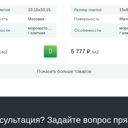
литки
33,15x33,15
Размер плитки
15x
ость
Матовая
Поверхность
Мат
морозостойкая
мор
ости
Особенности
/ элитная
/ эл
5 777 ₽
/м2
/м2
Показать больше товаров
сультация? Задайте вопрос пря