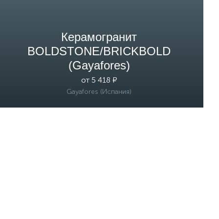
Керамогранит
BOLDSTONE/BRICKBOLD
(Gayafores)
от 5 418 ₽
Gayafores (Испания)