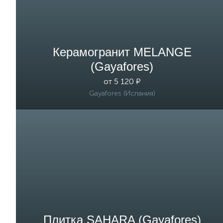
Керамогранит MELANGE
(Gayafores)
от 5 120 ₽
Gayafores (Испания)
Плитка SAHARA (Gayafores)