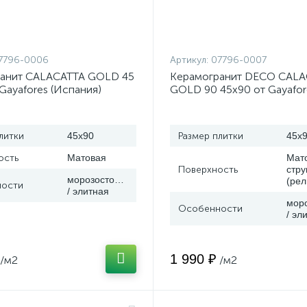
7796-0006
Артикул:
07796-0007
анит CALACATTA GOLD 45
Керамогранит DECO CALA
Gayafores (Испания)
GOLD 90 45x90 от Gayafor
(Испания)
литки
45x90
Размер плитки
45x
ость
Матовая
Мато
Поверхность
стру
морозостойкая
(ре
ости
/ элитная
мор
Особенности
/ эл
1 990 ₽
/м2
/м2