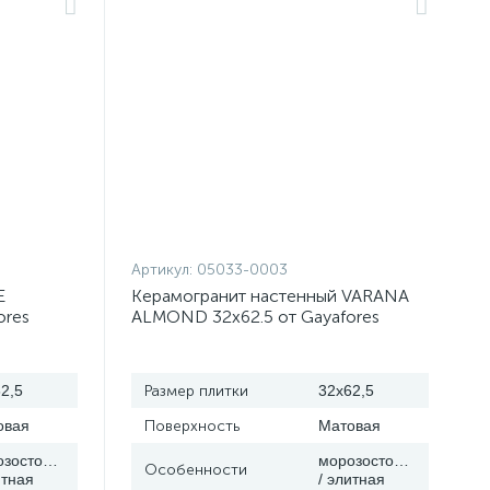
Артикул:
05033-0003
E
Керамогранит настенный VARANA
ores
ALMOND 32x62.5 от Gayafores
(Испания)
2,5
Размер плитки
32x62,5
овая
Поверхность
Матовая
озостойкая
морозостойкая
Особенности
итная
/ элитная