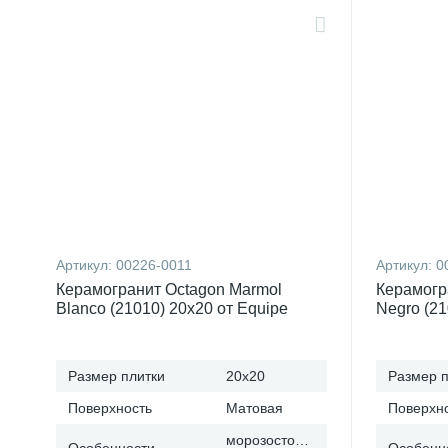
Артикул:
00226-0011
Артикул:
0
Керамогранит Octagon Marmol
Керамогр
Blanco (21010) 20x20 от Equipe
Negro (21
Ceramicas (Испания)
Ceramica
Размер плитки
20x20
Размер п
Поверхность
Матовая
Поверхн
морозостойкая
Особенности
Особенн