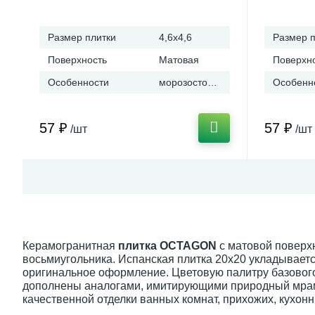
(Испания)
Ceramica
Размер плитки
4,6x4,6
Размер п
Поверхность
Матовая
Поверхн
Особенности
морозостойкая
Особенн
57 ₽
57 ₽
/шт
/шт
Керамогранитная
плитка OCTAGON
с матовой поверхн
восьмиугольника. Испанская плитка 20х20 укладывается
оригинальное оформление. Цветовую палитру базовог
дополнены аналогами, имитирующими природный мрам
качественной отделки ванных комнат, прихожих, кухо