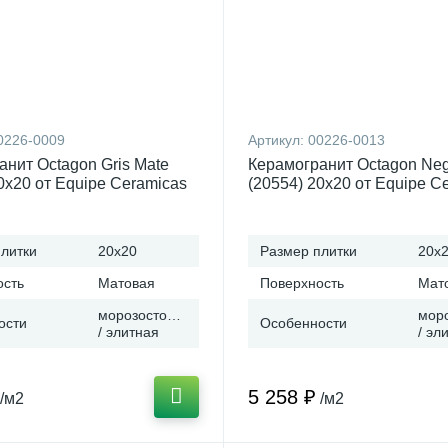
0226-0009
Артикул:
00226-0013
анит Octagon Gris Mate
Керамогранит Octagon Neg
0x20 от Equipe Ceramicas
(20554) 20x20 от Equipe C
)
(Испания)
литки
20x20
Размер плитки
20x
ость
Матовая
Поверхность
Мат
морозостойкая
мор
ости
Особенности
/ элитная
/ эл
5 258 ₽
/м2
/м2