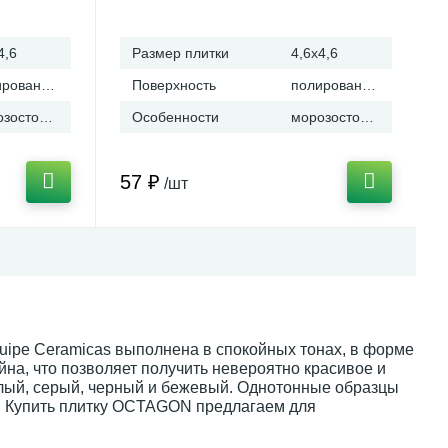
(Испания)
4,6
Размер плитки
4,6x4,6
полированная
Поверхность
полированная
морозостойкая
Особенности
морозостойкая
57 ₽
/шт
uipe Ceramicas выполнена в спокойных тонах, в форме
йна, что позволяет получить невероятно красивое и
лый, серый, черный и бежевый. Однотонные образцы
 Купить плитку OCTAGON предлагаем для