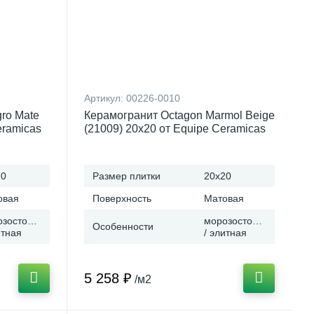
Артикул:
00226-0010
ro Mate
Керамогранит Octagon Marmol Beige
eramicas
(21009) 20x20 от Equipe Ceramicas
(Испания)
20
Размер плитки
20x20
овая
Поверхность
Матовая
озостойкая
морозостойкая
Особенности
итная
/ элитная
5 258 ₽
/м2