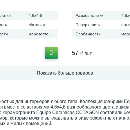
s (Испания)
Ceramicas (Испания)
литки
4,6x4,6
Размер плитки
4,6x
ость
Матовая
Поверхность
ости
морозостойкая
Особенности
57 ₽
/шт
Показать больше товаров
остью для интерьеров любого типа. Коллекция фабрики Eq
 вместе со вставками 4,6х4,6 разнообразного цвета и диза
о керамогранита Equipe Ceramicas OCTAGON составили бе
ор, которые можно выкладывать в виде эффектных панно.
нных и жилых помещений.