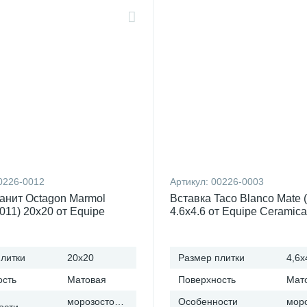
0226-0012
Артикул:
00226-0003
анит Octagon Marmol
Вставка Taco Blanco Mate 
011) 20x20 от Equipe
4.6x4.6 от Equipe Ceramic
s (Испания)
(Испания)
литки
20x20
Размер плитки
4,6x
ость
Матовая
Поверхность
Мат
морозостойкая
Особенности
ости