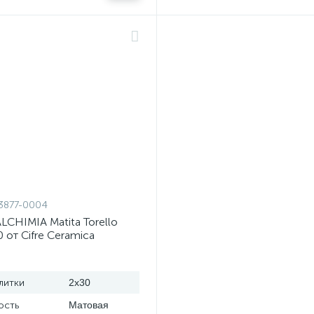
3877-0004
CHIMIA Matita Torello
0 от Cifre Ceramica
)
литки
2x30
ость
Матовая