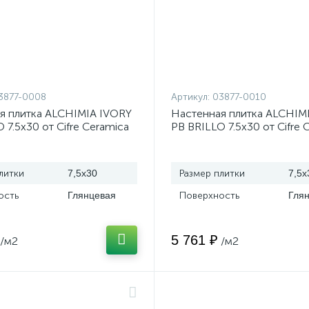
3877-0008
Артикул:
03877-0010
я плитка ALCHIMIA IVORY
Настенная плитка ALCHIM
 7.5x30 от Cifre Ceramica
PB BRILLO 7.5x30 от Cifre 
)
(Испания)
литки
7,5x30
Размер плитки
7,5x
ость
Глянцевая
Поверхность
Гля
5 761 ₽
/м2
/м2