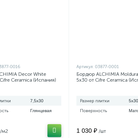
3877-0016
Артикул:
03877-0001
CHIMIA Decor White
Бордюр ALCHIMIA Moldura
 Cifre Ceramica (Испания)
5x30 от Cifre Ceramica (Ис
литки
7,5x30
Размер плитки
5x3
ость
Глянцевая
Поверхность
Мат
1 030 ₽
/м2
/шт