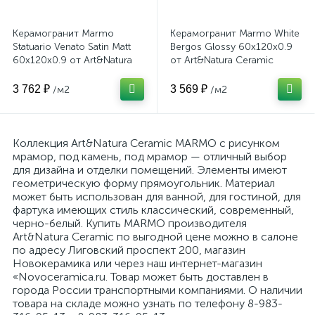
Керамогранит Marmo
Керамогранит Marmo White
Statuario Venato Satin Matt
Bergos Glossy 60x120x0.9
60x120x0.9 от Art&Natura
от Art&Natura Ceramic
Ceramic (Индия)
(Индия)
3 762 ₽
3 569 ₽
/м2
/м2
Коллекция Art&Natura Ceramic MARMO с рисунком
мрамор, под камень, под мрамор — отличный выбор
для дизайна и отделки помещений. Элементы имеют
геометрическую форму прямоугольник. Материал
может быть использован для ванной, для гостиной, для
фартука имеющих стиль классический, современный,
черно-белый. Купить MARMO производителя
Art&Natura Ceramic по выгодной цене можно в салоне
по адресу Лиговский проспект 200, магазин
Новокерамика или через наш интернет-магазин
«Novoceramica.ru. Товар может быть доставлен в
города России транспортными компаниями. О наличии
товара на складе можно узнать по телефону 8-983-