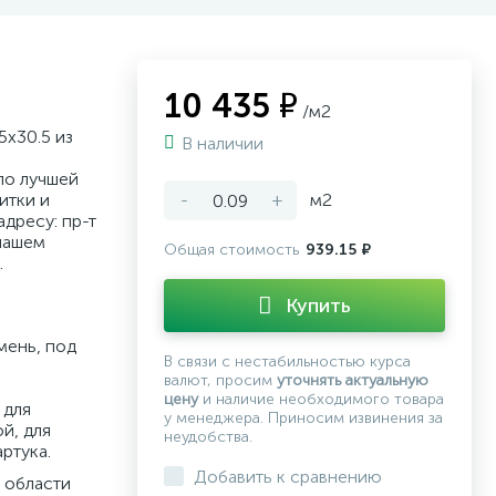
10 435 ₽
/м2
5x30.5 из
В наличии
по лучшей
итки и
-
+
м2
дресу: пр-т
нашем
Общая стоимость
939.15 ₽
.
Купить
мень, под
В связи с нестабильностью курса
валют, просим
уточнять актуальную
цену
и наличие необходимого товара
 для
у менеджера. Приносим извинения за
й, для
неудобства.
ртука.
Добавить к сравнению
 области