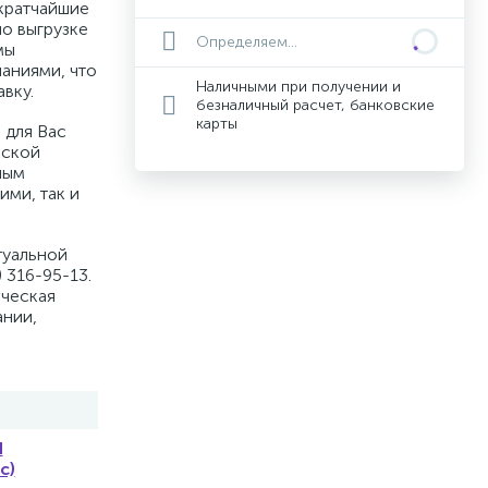
кратчайшие
по выгрузке
Определяем...
мы
аниями, что
Наличными при получении и
вку.
безналичный расчет, банковские
карты
 для Вас
вской
ным
ими, так и
туальной
 316-95-13.
ическая
ании,
Я
c)