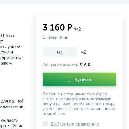
3 160 ₽
/м2
31.6 из
В наличии
от
по лучшей
итки и
-
+
м2
дресу: пр-т
нашем
Общая стоимость
316 ₽
.
Купить
В связи с нестабильностью курса
валют, просим
уточнять актуальную
для ванной,
цену
и наличие необходимого товара
 помещений,
у менеджера. Приносим извинения за
неудобства.
 области
Добавить к сравнению
кратчайшие