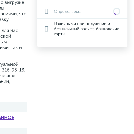
по выгрузке
мы
Определяем...
аниями, что
вку.
Наличными при получении и
безналичный расчет, банковские
 для Вас
карты
вской
ным
ими, так и
туальной
 316-95-13.
ическая
ании,
АННОЕ
)