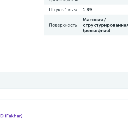
Штук в 1 кв.м.
1.39
Матовая /
Поверхность
структурированна
(рельефная)
 (Fakhar)