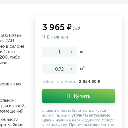
3 965 ₽
/м2
60x120 из
В наличии
ля TAU
но в салоне
в Санкт-
-
+
шт.
200, либо
зине
-
+
м²
Общая стоимость
2 854.80 ₽
рированная
Купить
ольник;
для ванной,
В связи с нестабильностью курса
 помещений.
валют, просим
уточнять актуальную
 области
цену
и наличие необходимого товара
кратчайшие
у менеджера. Приносим извинения за