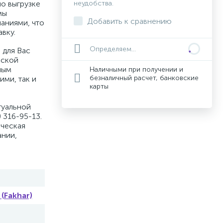
по выгрузке
неудобства.
мы
Добавить к сравнению
аниями, что
вку.
Определяем...
 для Вас
вской
ным
Наличными при получении и
безналичный расчет, банковские
ими, так и
карты
туальной
 316-95-13.
ическая
ании,
Fakhar)